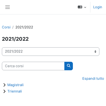
Vai al contenuto principale
Login
Pannello laterale
Corsi
2021/2022
2021/2022
Categorie di corso
Cerca corsi
Cerca corsi
Espandi tutto
Magistrali
Triennali