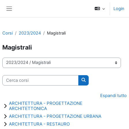
Vai al contenuto principale
Login
Pannello laterale
Corsi
2023/2024
Magistrali
Magistrali
Categorie di corso
Cerca corsi
Cerca corsi
Espandi tutto
ARCHITETTURA - PROGETTAZIONE
ARCHITETTONICA
ARCHITETTURA - PROGETTAZIONE URBANA
ARCHITETTURA - RESTAURO