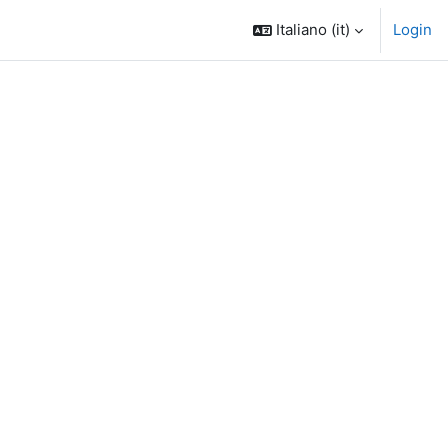
Italiano ‎(it)‎
Login