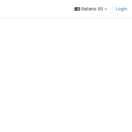
Italiano ‎(it)‎
Login