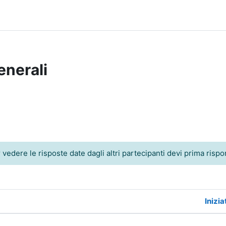
enerali
i forum
dere le risposte date dagli altri partecipanti devi prima rispon
Inizia
izzazione di 2 discussioni su 2