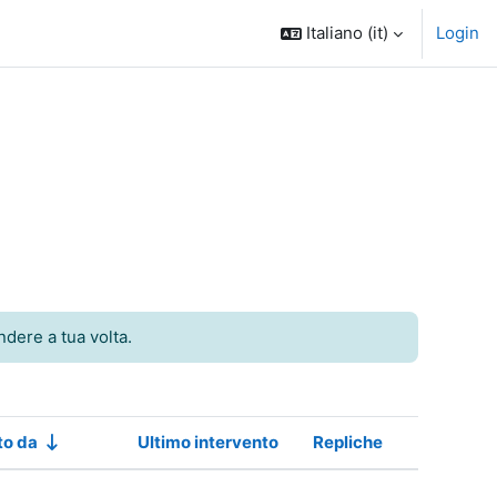
Italiano ‎(it)‎
Login
dere a tua volta.
to da
Ultimo intervento
Repliche
Azioni