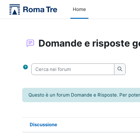
Vai al contenuto principale
Home
Domande e risposte g
Aggregazione dei criteri
Cerca nei forum
Cerca ne
Questo è un forum Domande e Risposte. Per poter ve
Discussione
Stato
Elenco delle discussioni. Visual